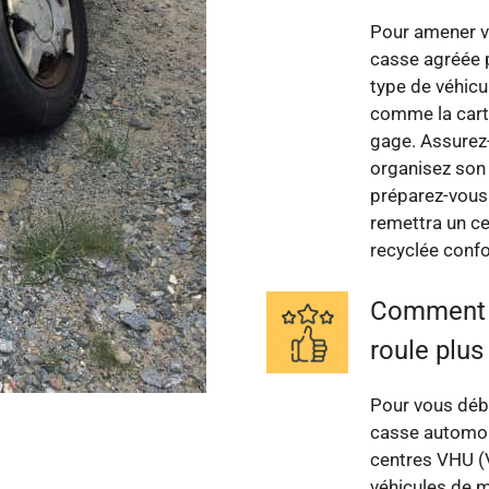
Pour amener vo
casse agréée p
type de véhicu
comme la carte 
gage. Assurez-v
organisez son 
préparez-vous à
remettra un ce
recyclée conf
Comment s
roule plus
Pour vous déba
casse automob
centres VHU (V
véhicules de 