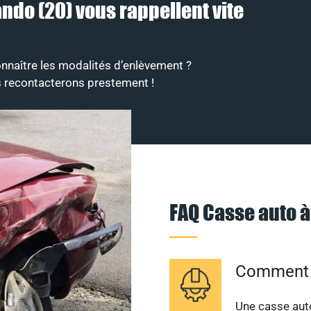
ando (20) vous rappellent vite
nnaître les modalités d’enlèvement ?
s recontacterons prestement !
FAQ Casse auto 
Comment s
Une casse auto