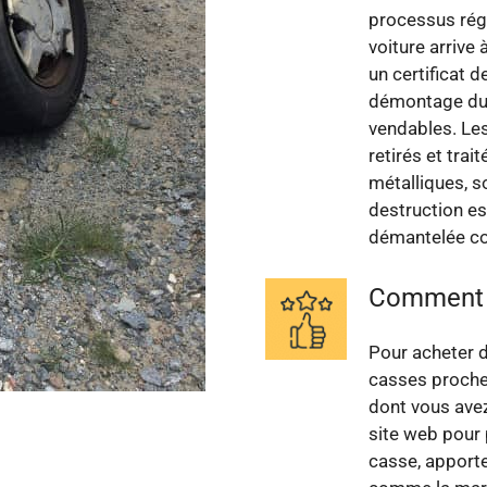
processus régl
voiture arrive 
un certificat 
démontage du v
vendables. Le
retirés et tra
métalliques, s
destruction est
démantelée c
Comment a
Pour acheter d
casses proches
dont vous avez
site web pour 
casse, apporte