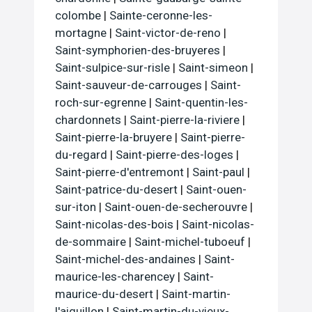
colombe
|
Sainte-ceronne-les-
mortagne
|
Saint-victor-de-reno
|
Saint-symphorien-des-bruyeres
|
Saint-sulpice-sur-risle
|
Saint-simeon
|
Saint-sauveur-de-carrouges
|
Saint-
roch-sur-egrenne
|
Saint-quentin-les-
chardonnets
|
Saint-pierre-la-riviere
|
Saint-pierre-la-bruyere
|
Saint-pierre-
du-regard
|
Saint-pierre-des-loges
|
Saint-pierre-d'entremont
|
Saint-paul
|
Saint-patrice-du-desert
|
Saint-ouen-
sur-iton
|
Saint-ouen-de-secherouvre
|
Saint-nicolas-des-bois
|
Saint-nicolas-
de-sommaire
|
Saint-michel-tuboeuf
|
Saint-michel-des-andaines
|
Saint-
maurice-les-charencey
|
Saint-
maurice-du-desert
|
Saint-martin-
l'aiguillon
|
Saint-martin-du-vieux-