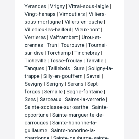
Yvrandes
|
Vrigny
|
Vitrai-sous-laigle
|
Vingt-hanaps
|
Vimoutiers
|
Villiers-
sous-mortagne
|
Villers-en-ouche
|
Villedieu-les-bailleul
|
Vieux-pont
|
Verrieres
|
Valframbert
|
Urou-et-
crennes
|
Trun
|
Tourouvre
|
Tournai-
sur-dive
|
Torchamp
|
Tinchebray
|
Ticheville
|
Tesse-froulay
|
Tanville
|
Tanques
|
Taillebois
|
Sure
|
Soligny-la-
trappe
|
Silly-en-gouffern
|
Sevrai
|
Sevigny
|
Serigny
|
Serans
|
Sept-
forges
|
Semalle
|
Segrie-fontaine
|
Sees
|
Sarceaux
|
Saires-la-verrerie
|
Sainte-scolasse-sur-sarthe
|
Sainte-
opportune
|
Sainte-marguerite-de-
carrouges
|
Sainte-honorine-la-
guillaume
|
Sainte-honorine-la-
chardonne
|
Sainte-gauburge-sainte-