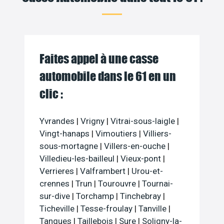
Faites appel à une casse
automobile dans le 61 en un
clic :
Yvrandes
|
Vrigny
|
Vitrai-sous-laigle
|
Vingt-hanaps
|
Vimoutiers
|
Villiers-
sous-mortagne
|
Villers-en-ouche
|
Villedieu-les-bailleul
|
Vieux-pont
|
Verrieres
|
Valframbert
|
Urou-et-
crennes
|
Trun
|
Tourouvre
|
Tournai-
sur-dive
|
Torchamp
|
Tinchebray
|
Ticheville
|
Tesse-froulay
|
Tanville
|
Tanques
|
Taillebois
|
Sure
|
Soligny-la-