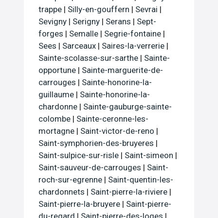
trappe
|
Silly-en-gouffern
|
Sevrai
|
Sevigny
|
Serigny
|
Serans
|
Sept-
forges
|
Semalle
|
Segrie-fontaine
|
Sees
|
Sarceaux
|
Saires-la-verrerie
|
Sainte-scolasse-sur-sarthe
|
Sainte-
opportune
|
Sainte-marguerite-de-
carrouges
|
Sainte-honorine-la-
guillaume
|
Sainte-honorine-la-
chardonne
|
Sainte-gauburge-sainte-
colombe
|
Sainte-ceronne-les-
mortagne
|
Saint-victor-de-reno
|
Saint-symphorien-des-bruyeres
|
Saint-sulpice-sur-risle
|
Saint-simeon
|
Saint-sauveur-de-carrouges
|
Saint-
roch-sur-egrenne
|
Saint-quentin-les-
chardonnets
|
Saint-pierre-la-riviere
|
Saint-pierre-la-bruyere
|
Saint-pierre-
du-regard
|
Saint-pierre-des-loges
|