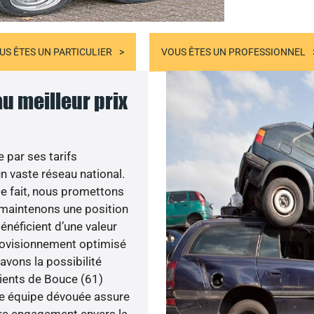
US ÊTES UN PARTICULIER
VOUS ÊTES UN PROFESSIONNEL
au meilleur prix
 par ses tarifs
 vaste réseau national.
De fait, nous promettons
s maintenons une position
énéficient d’une valeur
provisionnement optimisé
avons la possibilité
lients de Bouce (61)
tre équipe dévouée assure
tre engagement envers la