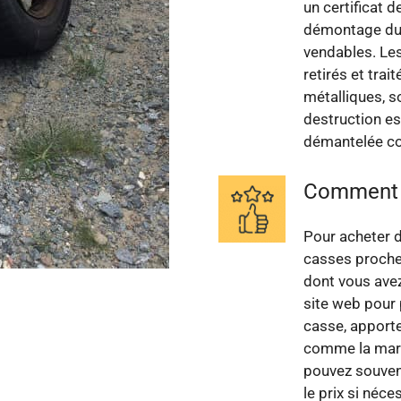
un certificat 
démontage du v
vendables. Le
retirés et tra
métalliques, s
destruction est
démantelée c
Comment a
Pour acheter d
casses proches
dont vous avez
site web pour 
casse, apporte
comme la marqu
pouvez souvent
le prix si néce