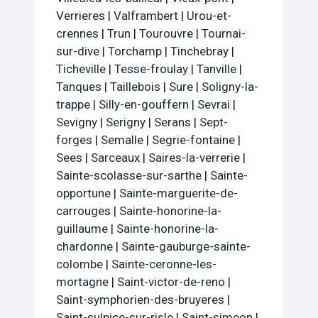
Verrieres
|
Valframbert
|
Urou-et-
crennes
|
Trun
|
Tourouvre
|
Tournai-
sur-dive
|
Torchamp
|
Tinchebray
|
Ticheville
|
Tesse-froulay
|
Tanville
|
Tanques
|
Taillebois
|
Sure
|
Soligny-la-
trappe
|
Silly-en-gouffern
|
Sevrai
|
Sevigny
|
Serigny
|
Serans
|
Sept-
forges
|
Semalle
|
Segrie-fontaine
|
Sees
|
Sarceaux
|
Saires-la-verrerie
|
Sainte-scolasse-sur-sarthe
|
Sainte-
opportune
|
Sainte-marguerite-de-
carrouges
|
Sainte-honorine-la-
guillaume
|
Sainte-honorine-la-
chardonne
|
Sainte-gauburge-sainte-
colombe
|
Sainte-ceronne-les-
mortagne
|
Saint-victor-de-reno
|
Saint-symphorien-des-bruyeres
|
Saint-sulpice-sur-risle
|
Saint-simeon
|